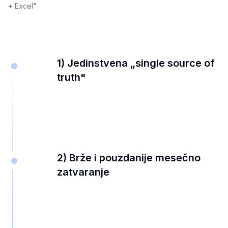
+ Excel"
1) Jedinstvena „single source of
truth"
2) Brže i pouzdanije mesečno
zatvaranje