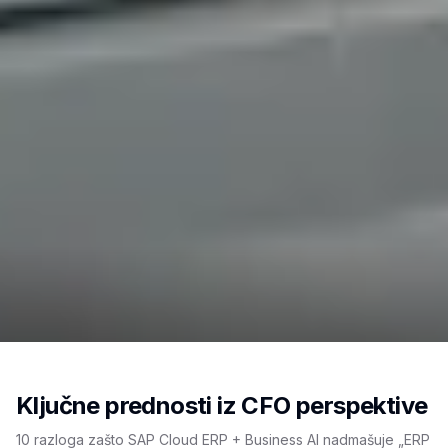
Ključne prednosti iz CFO perspektive
10 razloga zašto SAP Cloud ERP + Business AI nadmašuje „ERP