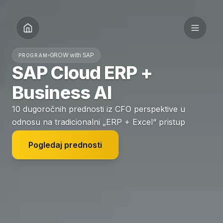
GROW with SAP
PROGRAM
SAP
Cloud
ERP
+
Business
AI
10 dugoročnih prednosti iz CFO perspektive u
odnosu na tradicionalni „ERP + Excel“ pristup
Pogledaj prednosti