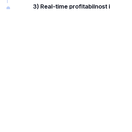
3) Real-time profitabilnost i
cash-flow
4) Usklađenost i audit readiness
5) Automatizacija AP/AR i banaka